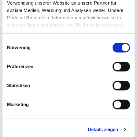
Die Priscus Liste
Verwendung unserer Website an unsere Partner für
soziale Medien, Werbung und Analysen weiter. Unsere
Partner führen diese Informationen möglicherweise mit
Pädiatrische Notfälle
weiteren Daten zusammen, die Sie ihnen bereitgestellt
haben oder die sie im Rahmen Ihrer Nutzung der Dienste
gesammelt haben.
Anaphylaxie
Einwilligungsauswahl
Notwendig
Manchester-Triage-System
Präferenzen
Reversible Reanimationsursachen
Statistiken
Glasgow Coma Scale (GCS)
Marketing
Periphere Fazialisparese und zentrale
Details zeigen
faziale Parese